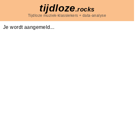
tijdloze
.rocks
Tijdloze muziek-klassiekers + data-analyse
Je wordt aangemeld...