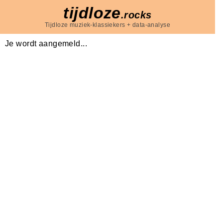
tijdloze
.rocks
Tijdloze muziek-klassiekers + data-analyse
Je wordt aangemeld...