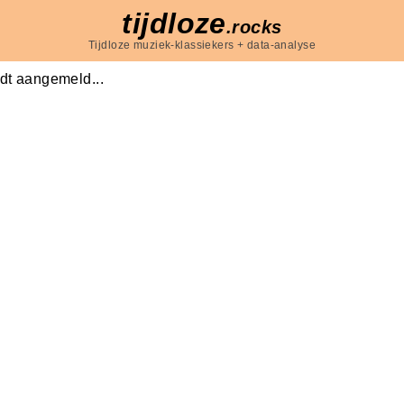
tijdloze
.rocks
Tijdloze muziek-klassiekers + data-analyse
dt aangemeld...