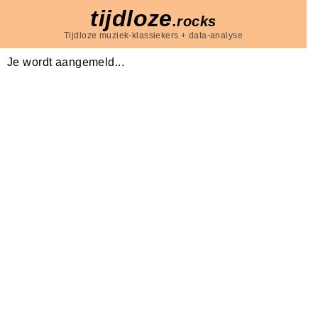
tijdloze
.rocks
Tijdloze muziek-klassiekers + data-analyse
Je wordt aangemeld...