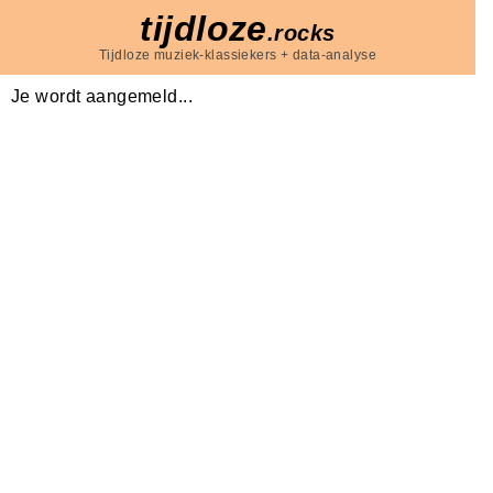
tijdloze
.rocks
Tijdloze muziek-klassiekers + data-analyse
Je wordt aangemeld...