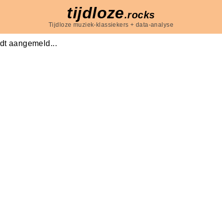
tijdloze
.rocks
Tijdloze muziek-klassiekers + data-analyse
dt aangemeld...