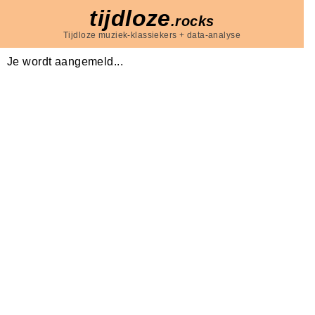
tijdloze
.rocks
Tijdloze muziek-klassiekers + data-analyse
Je wordt aangemeld...