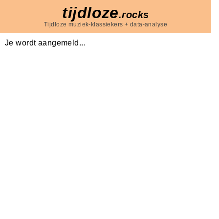
tijdloze
.rocks
Tijdloze muziek-klassiekers + data-analyse
Je wordt aangemeld...