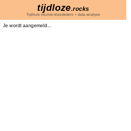
tijdloze
.rocks
Tijdloze muziek-klassiekers + data-analyse
Je wordt aangemeld...