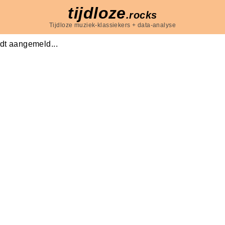
tijdloze
.rocks
Tijdloze muziek-klassiekers + data-analyse
dt aangemeld...