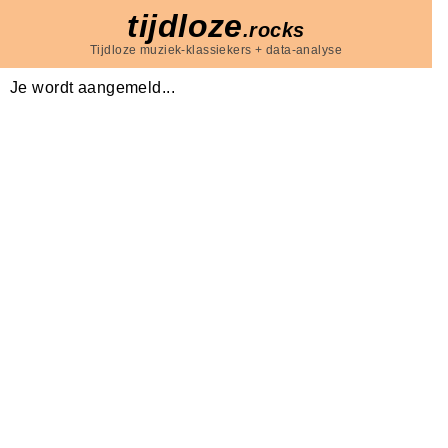
tijdloze
.rocks
Tijdloze muziek-klassiekers + data-analyse
Je wordt aangemeld...