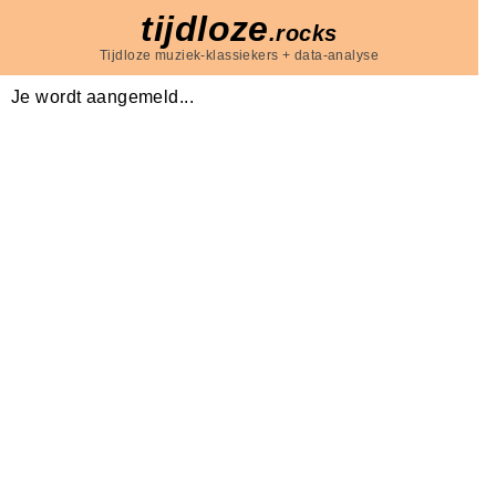
tijdloze
.rocks
Tijdloze muziek-klassiekers + data-analyse
Je wordt aangemeld...