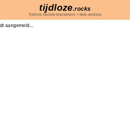
tijdloze
.rocks
Tijdloze muziek-klassiekers + data-analyse
dt aangemeld...