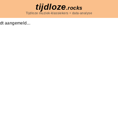
tijdloze
.rocks
Tijdloze muziek-klassiekers + data-analyse
dt aangemeld...