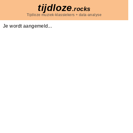
tijdloze
.rocks
Tijdloze muziek-klassiekers + data-analyse
Je wordt aangemeld...