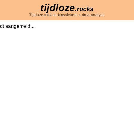
tijdloze
.rocks
Tijdloze muziek-klassiekers + data-analyse
dt aangemeld...