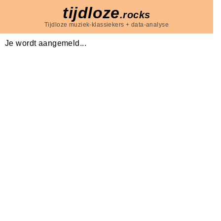
tijdloze
.rocks
Tijdloze muziek-klassiekers + data-analyse
Je wordt aangemeld...