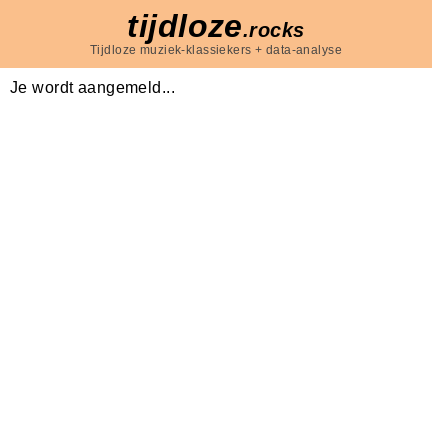
tijdloze
.rocks
Tijdloze muziek-klassiekers + data-analyse
Je wordt aangemeld...