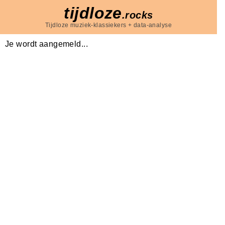
tijdloze
.rocks
Tijdloze muziek-klassiekers + data-analyse
Je wordt aangemeld...