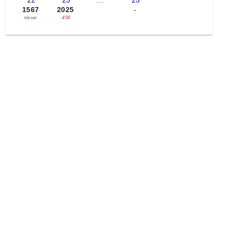
'22
'23
...
'25
1567
2025
-
nieuw
-458