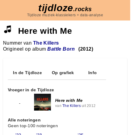
tijdloze
.rocks
Tijdloze muziek-klassiekers + data-analyse
Here with Me
Nummer van
The Killers
Origineel op album
Battle Born
(2012)
In de Tijdloze
Op grafiek
Info
Vroeger in de Tijdloze
Here with Me
-
van
The Killers
uit 2012
Alle noteringen
Geen top-100 noteringen