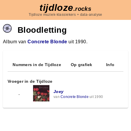
tijdloze
.rocks
Tijdloze muziek-klassiekers + data-analyse
Bloodletting
Album van
Concrete Blonde
uit 1990.
Nummers in de Tijdloze
Op grafiek
Info
Vroeger in de Tijdloze
Joey
-
van
Concrete Blonde
uit 1990