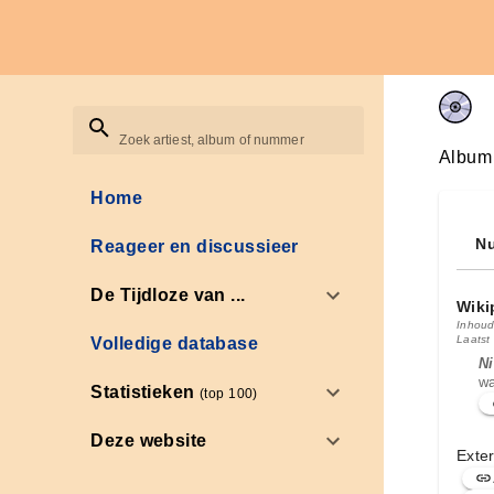
Zoek artiest, album of nummer
Album
Home
Nu
Reageer en discussieer
De Tijdloze van ...
Wiki
Inhoud
Laatst 
Volledige database
Ni
wa
Statistieken
(top 100)
Deze website
Exter