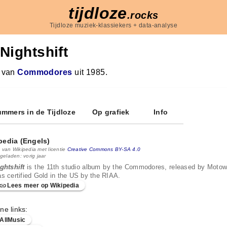
tijdloze
.rocks
Tijdloze muziek-klassiekers + data-analyse
Nightshift
 van
Commodores
uit 1985.
mmers in de Tijdloze
Op grafiek
Info
pedia (Engels)
 van Wikipedia met licentie
Creative Commons BY-SA 4.0
geladen: vorig jaar
ghtshift
is the 11th studio album by the Commodores, released by Motow
s certified Gold in the US by the RIAA.
Lees meer op Wikipedia
ne links:
AllMusic