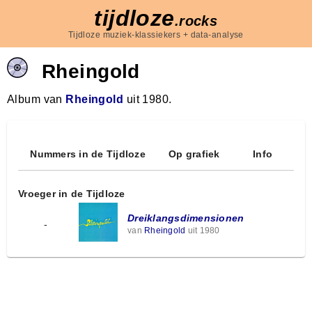
tijdloze
.rocks
Tijdloze muziek-klassiekers + data-analyse
Rheingold
Album van
Rheingold
uit 1980.
Nummers in de Tijdloze
Op grafiek
Info
Vroeger in de Tijdloze
Dreiklangsdimensionen
-
van
Rheingold
uit 1980