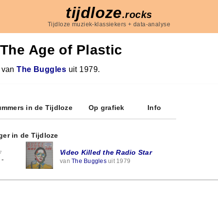
tijdloze
.rocks
Tijdloze muziek-klassiekers + data-analyse
The Age of Plastic
 van
The Buggles
uit 1979.
mmers in de Tijdloze
Op grafiek
Info
ger in de Tijdloze
Video Killed the Radio Star
7
-
van
The Buggles
uit 1979