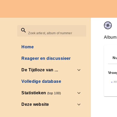
Zoek artiest, album of nummer
Album
Home
Nu
Reageer en discussieer
De Tijdloze van ...
Vroe
Volledige database
←
202
Statistieken
(top 100)
Deze website