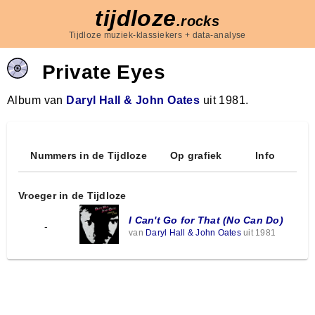
tijdloze
.rocks
Tijdloze muziek-klassiekers + data-analyse
Private Eyes
Album van
Daryl Hall & John Oates
uit 1981.
Nummers in de Tijdloze
Op grafiek
Info
Vroeger in de Tijdloze
I Can't Go for That (No Can Do)
-
van
Daryl Hall & John Oates
uit 1981