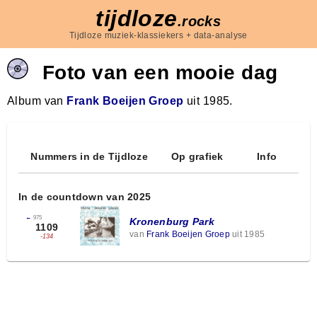
tijdloze
.rocks
Tijdloze muziek-klassiekers + data-analyse
Foto van een mooie dag
Album van
Frank Boeijen Groep
uit 1985.
Nummers in de Tijdloze
Op grafiek
Info
In de countdown van 2025
←
975
Kronenburg Park
1109
van
Frank Boeijen Groep
uit 1985
-134