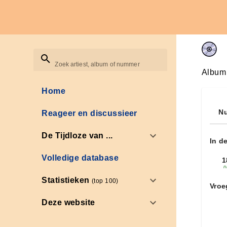
Zoek artiest, album of nummer
Album
Home
Nu
Reageer en discussieer
De Tijdloze van ...
In d
Volledige database
1
n
Statistieken
(top 100)
Vroe
Deze website