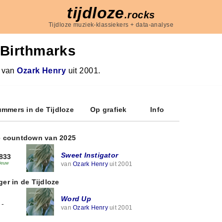
tijdloze
.rocks
Tijdloze muziek-klassiekers + data-analyse
Birthmarks
 van
Ozark Henry
uit 2001.
mmers in de Tijdloze
Op grafiek
Info
e countdown van 2025
Sweet Instigator
833
van
Ozark Henry
uit 2001
ieuw
ger in de Tijdloze
Word Up
-
van
Ozark Henry
uit 2001