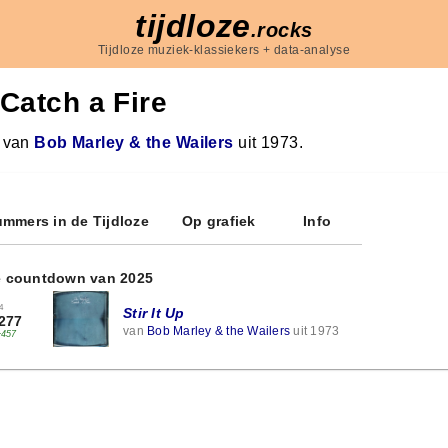
tijdloze
.rocks
Tijdloze muziek-klassiekers + data-analyse
Catch a Fire
 van
Bob Marley & the Wailers
uit 1973.
mmers in de Tijdloze
Op grafiek
Info
e countdown van 2025
4
Stir It Up
277
van
Bob Marley & the Wailers
uit 1973
+457