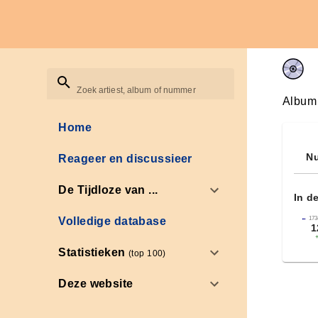
Zoek artiest, album of nummer
Album
Home
Nu
Reageer en discussieer
De Tijdloze van ...
In d
←
173
Volledige database
1
Statistieken
(top 100)
Deze website