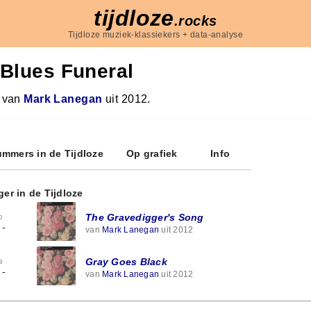
tijdloze
.rocks
Tijdloze muziek-klassiekers + data-analyse
Blues Funeral
 van
Mark Lanegan
uit 2012.
mmers in de Tijdloze
Op grafiek
Info
ger in de Tijdloze
The Gravedigger's Song
0
-
van
Mark Lanegan
uit 2012
Gray Goes Black
9
-
van
Mark Lanegan
uit 2012