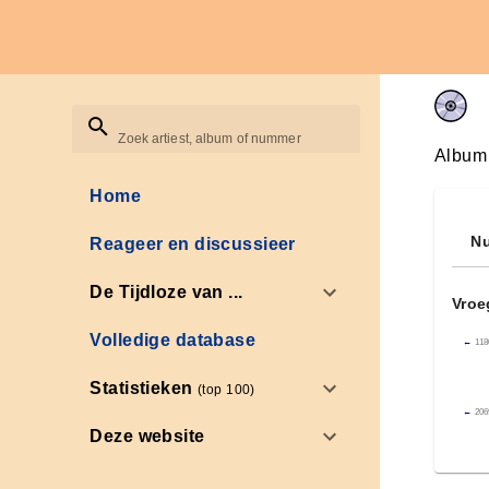
Zoek artiest, album of nummer
Album
Home
Nu
Reageer en discussieer
De Tijdloze van ...
Vroe
Volledige database
←
118
Statistieken
(top 100)
←
206
Deze website