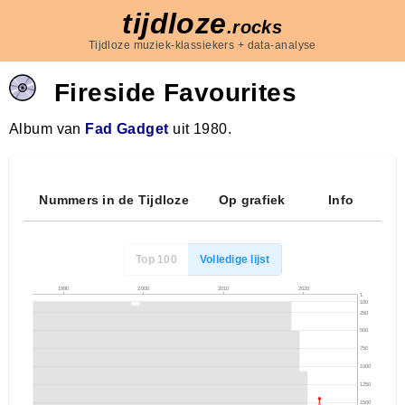
tijdloze
.rocks
Tijdloze muziek-klassiekers + data-analyse
Fireside Favourites
Album van
Fad Gadget
uit 1980.
Nummers in de Tijdloze
Op grafiek
Info
Top 100
Volledige lijst
1990
2000
2010
2020
1
100
250
500
750
1000
1250
1500