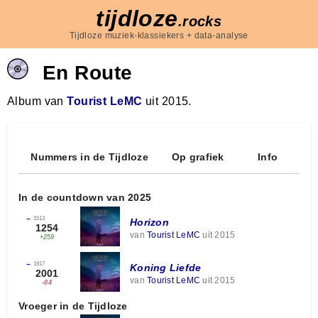
tijdloze
.rocks
Tijdloze muziek-klassiekers + data-analyse
En Route
Album van
Tourist LeMC
uit 2015.
Nummers in de Tijdloze
Op grafiek
Info
In de countdown van 2025
←
1513
Horizon
1254
van
Tourist LeMC
uit 2015
+259
←
1917
Koning Liefde
2001
van
Tourist LeMC
uit 2015
-84
Vroeger in de Tijdloze