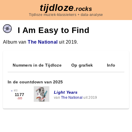
tijdloze
.rocks
Tijdloze muziek-klassiekers + data-analyse
I Am Easy to Find
Album van
The National
uit 2019.
Nummers in de Tijdloze
Op grafiek
Info
In de countdown van 2025
←
872
Light Years
1177
van
The National
uit 2019
-305