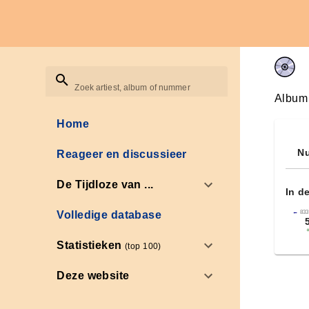
Zoek artiest, album of nummer
Album
Home
Nu
Reageer en discussieer
De Tijdloze van ...
In d
←
833
Volledige database
Statistieken
(top 100)
Deze website