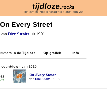
tijdloze
.rocks
Tijdloze muziek-klassiekers + data-analyse
On Every Street
 van
Dire Straits
uit 1991.
mmers in de Tijdloze
Op grafiek
Info
e countdown van 2025
On Every Street
568
van
Dire Straits
uit 1991
+265