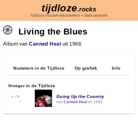
tijdloze
.rocks
Tijdloze muziek-klassiekers + data-analyse
Living the Blues
Album van
Canned Heat
uit 1968.
Nummers in de Tijdloze
Op grafiek
Info
Vroeger in de Tijdloze
Going Up the Country
←
1729
-
van
Canned Heat
uit 1968