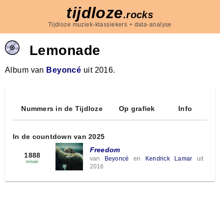
tijdloze
.rocks
Tijdloze muziek-klassiekers + data-analyse
Lemonade
Album van
Beyoncé
uit 2016.
Nummers in de Tijdloze
Op grafiek
Info
In de countdown van 2025
Freedom
1888
van
Beyoncé
en
Kendrick Lamar
uit
nieuw
2016