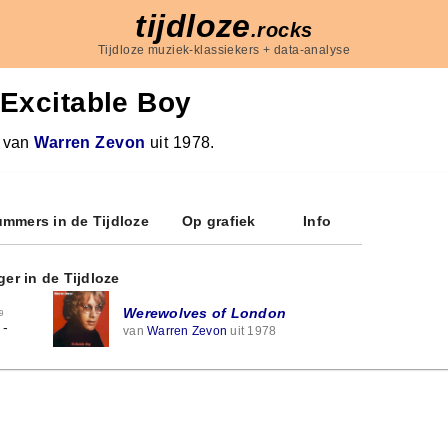
tijdloze
.rocks
Tijdloze muziek-klassiekers + data-analyse
Excitable Boy
 van
Warren Zevon
uit 1978.
mmers in de Tijdloze
Op grafiek
Info
ger in de Tijdloze
Werewolves of London
9
-
van
Warren Zevon
uit 1978