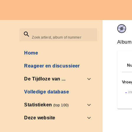
Zoek artiest, album of nummer
Album
Home
Nu
Reageer en discussieer
De Tijdloze van ...
Vroe
Volledige database
←
173
Statistieken
(top 100)
Deze website