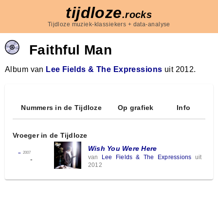
tijdloze
.rocks
Tijdloze muziek-klassiekers + data-analyse
Faithful Man
Album van
Lee Fields & The Expressions
uit 2012.
Nummers in de Tijdloze
Op grafiek
Info
Vroeger in de Tijdloze
Wish You Were Here
←
2007
van
Lee Fields & The Expressions
uit
-
2012