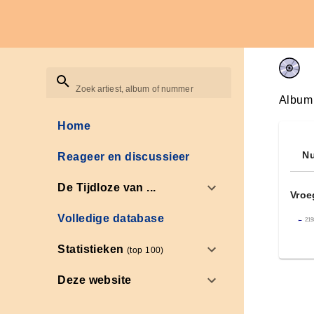
Zoek artiest, album of nummer
Album
Home
Nu
Reageer en discussieer
De Tijdloze van ...
Vroe
Volledige database
←
219
Statistieken
(top 100)
Deze website