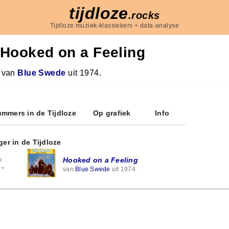
tijdloze
.rocks
Tijdloze muziek-klassiekers + data-analyse
Hooked on a Feeling
 van
Blue Swede
uit 1974.
mmers in de Tijdloze
Op grafiek
Info
ger in de Tijdloze
Hooked on a Feeling
8
-
van
Blue Swede
uit 1974