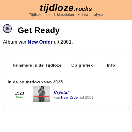
tijdloze
.rocks
Tijdloze muziek-klassiekers + data-analyse
Get Ready
Album van
New Order
uit 2001.
Nummers in de Tijdloze
Op grafiek
Info
In de countdown van 2025
Crystal
1923
van
New Order
uit 2001
nieuw