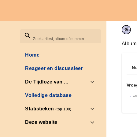
Zoek artiest, album of nummer
Album
Home
Nu
Reageer en discussieer
De Tijdloze van ...
Vroe
Volledige database
←
225
Statistieken
(top 100)
Deze website