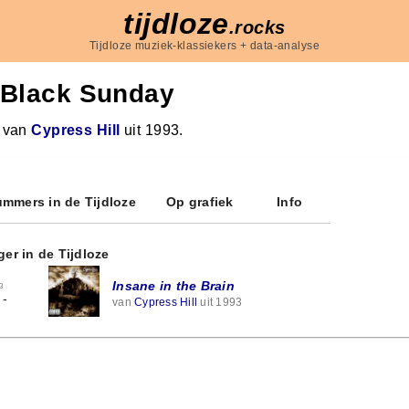
tijdloze
.rocks
Tijdloze muziek-klassiekers + data-analyse
Black Sunday
 van
Cypress Hill
uit 1993.
mmers in de Tijdloze
Op grafiek
Info
ger in de Tijdloze
Insane in the Brain
3
-
van
Cypress Hill
uit 1993