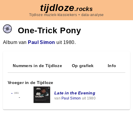
tijdloze
.rocks
Tijdloze muziek-klassiekers + data-analyse
One-Trick Pony
Album van
Paul Simon
uit 1980.
Nummers in de Tijdloze
Op grafiek
Info
Vroeger in de Tijdloze
Late in the Evening
←
1661
-
van
Paul Simon
uit 1980