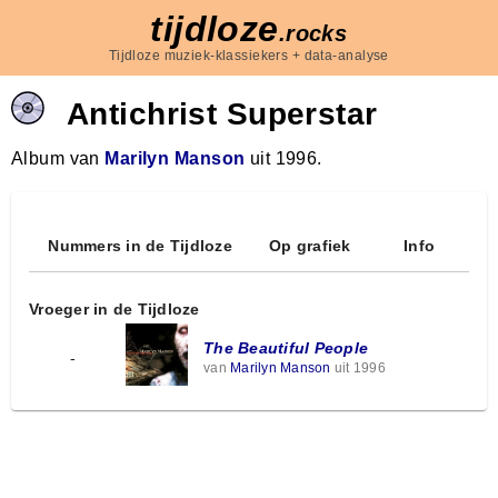
tijdloze
.rocks
Tijdloze muziek-klassiekers + data-analyse
Antichrist Superstar
Album van
Marilyn Manson
uit 1996.
Nummers in de Tijdloze
Op grafiek
Info
Vroeger in de Tijdloze
The Beautiful People
-
van
Marilyn Manson
uit 1996