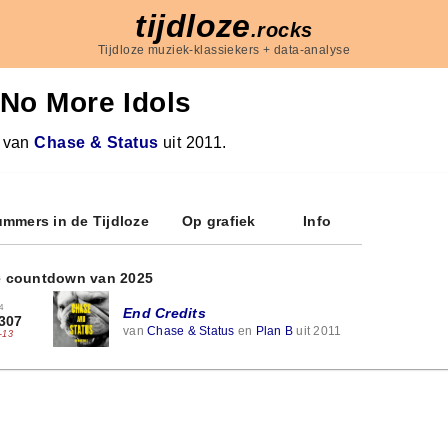
tijdloze
.rocks
Tijdloze muziek-klassiekers + data-analyse
No More Idols
 van
Chase & Status
uit 2011.
mmers in de Tijdloze
Op grafiek
Info
e countdown van 2025
4
End Credits
307
van
Chase & Status
en
Plan B
uit 2011
-13