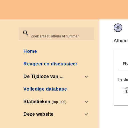
Zoek artiest, album of nummer
Album
Home
Nu
Reageer en discussieer
De Tijdloze van ...
In d
←
129
Volledige database
1
Statistieken
(top 100)
Deze website