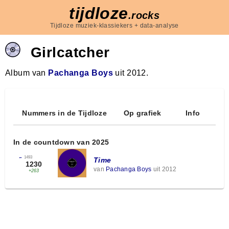
tijdloze
.rocks
Tijdloze muziek-klassiekers + data-analyse
Girlcatcher
Album van
Pachanga Boys
uit 2012.
Nummers in de Tijdloze
Op grafiek
Info
In de countdown van 2025
←
1493
Time
1230
van
Pachanga Boys
uit 2012
+263