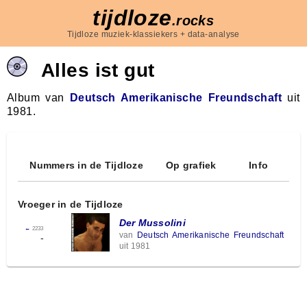
tijdloze
.rocks
Tijdloze muziek-klassiekers + data-analyse
Alles ist gut
Album van
Deutsch Amerikanische Freundschaft
uit
1981.
Nummers in de Tijdloze
Op grafiek
Info
Vroeger in de Tijdloze
Der Mussolini
←
2233
van
Deutsch Amerikanische Freundschaft
-
uit 1981