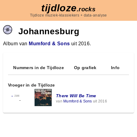
tijdloze
.rocks
Tijdloze muziek-klassiekers + data-analyse
Johannesburg
Album van
Mumford & Sons
uit 2016.
Nummers in de Tijdloze
Op grafiek
Info
Vroeger in de Tijdloze
There Will Be Time
←
2166
-
van
Mumford & Sons
uit 2016