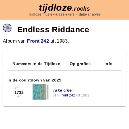
tijdloze
.rocks
Tijdloze muziek-klassiekers + data-analyse
Endless Riddance
Album van
Front 242
uit 1983.
Nummers in de Tijdloze
Op grafiek
Info
In de countdown van 2025
←
1705
Take One
1732
van
Front 242
uit 1983
-27