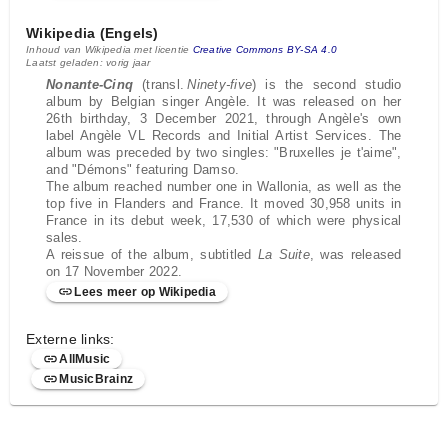
Wikipedia (Engels)
Inhoud van Wikipedia met licentie
Creative Commons BY-SA 4.0
Laatst geladen: vorig jaar
Nonante-Cinq
(transl.
Ninety-five
) is the second studio
album by Belgian singer Angèle. It was released on her
26th birthday, 3 December 2021, through Angèle's own
label Angèle VL Records and Initial Artist Services. The
album was preceded by two singles: "Bruxelles je t'aime",
and "Démons" featuring Damso.
The album reached number one in Wallonia, as well as the
top five in Flanders and France. It moved 30,958 units in
France in its debut week, 17,530 of which were physical
sales.
A reissue of the album, subtitled
La Suite
, was released
on 17 November 2022.
Lees meer op Wikipedia
Externe links:
AllMusic
MusicBrainz