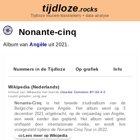
tijdloze
.rocks
Tijdloze muziek-klassiekers + data-analyse
Nonante‐cinq
Album van
Angèle
uit 2021.
Nummers in de Tijdloze
Op grafiek
Info
Wikipedia (Nederlands)
Inhoud van Wikipedia met licentie
Creative Commons BY-SA 4.0
Laatst geladen: vorig jaar
Nonante-Cinq
is het tweede studioalbum van de
Belgische zangeres Angèle. Het album werd op 3
december 2021 uitgebracht, op de verjaardag van Angèle,
een week eerder dan gepland. Het album werd goed
onthaald door internationale media, en wordt live
voorgesteld tijdens de
Nonante-Cinq Tour
in 2022.
Lees meer op Wikipedia