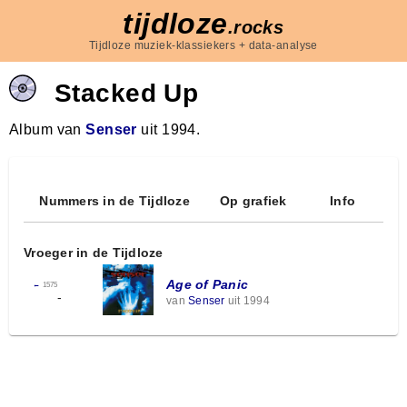
tijdloze
.rocks
Tijdloze muziek-klassiekers + data-analyse
Stacked Up
Album van
Senser
uit 1994.
Nummers in de Tijdloze
Op grafiek
Info
Vroeger in de Tijdloze
Age of Panic
←
1575
-
van
Senser
uit 1994