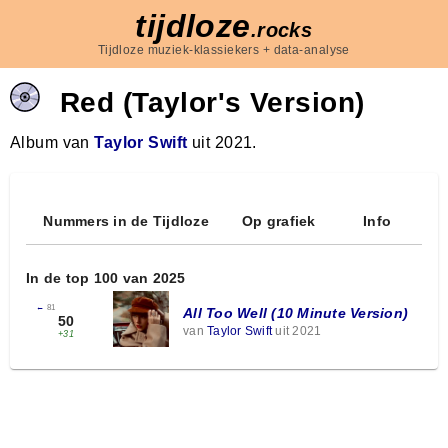
tijdloze
.rocks
Tijdloze muziek-klassiekers + data-analyse
Red (Taylor's Version)
Album van
Taylor Swift
uit 2021.
Nummers in de Tijdloze
Op grafiek
Info
In de top 100 van 2025
←
81
All Too Well (10 Minute Version)
50
van
Taylor Swift
uit 2021
+31